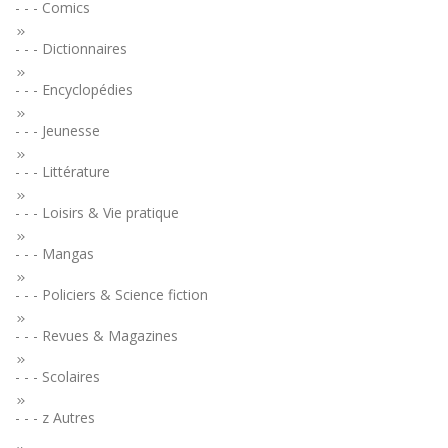
- - - Comics
- - - Dictionnaires
- - - Encyclopédies
- - - Jeunesse
- - - Littérature
- - - Loisirs & Vie pratique
- - - Mangas
- - - Policiers & Science fiction
- - - Revues & Magazines
- - - Scolaires
- - - z Autres