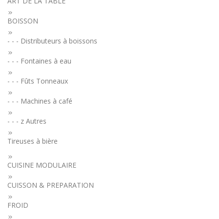
ART DE LA TABLE
BOISSON
- - - Distributeurs à boissons
- - - Fontaines à eau
- - - Fûts Tonneaux
- - - Machines à café
- - - z Autres
Tireuses à bière
CUISINE MODULAIRE
CUISSON & PREPARATION
FROID