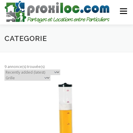
Aller
au
Menu
contenu
CATEGORIES
AJOUTER UNE ANNONCE
CATEGORIE
MON COMPTE
9 annonce(s) trouvée(s)