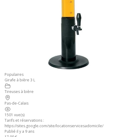
Populaires
Girafe à bière 3 L
Tireuses à bière
Pas-de-Calais
1501 vue(s)
Tarifs et réservations :
https://sites.google.com/site/locationservicesadomicile/
Publié il y a 9 ans
17.00 €