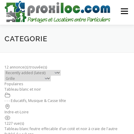
Aller
au
Menu
contenu
CATEGORIES
AJOUTER UNE ANNONCE
CATEGORIE
MON COMPTE
12 annonce(s) trouvée(s)
Populaires
Tableau blanc et noir
- - - Educatifs, Musique & Casse tête
Indre-et-Loire
1227 vue(s)
Tableau blanc feutre effecable d'un coté et noir à craie de l'autre