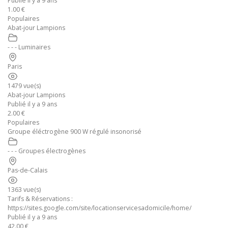
Publié il y a 9 ans
1.00 €
Populaires
Abat-jour Lampions
- - - Luminaires
Paris
1479 vue(s)
Abat-jour Lampions
Publié il y a 9 ans
2.00 €
Populaires
Groupe éléctrogène 900 W régulé insonorisé
- - - Groupes électrogènes
Pas-de-Calais
1363 vue(s)
Tarifs & Réservations :
https://sites.google.com/site/locationservicesadomicile/home/
Publié il y a 9 ans
42.00 €