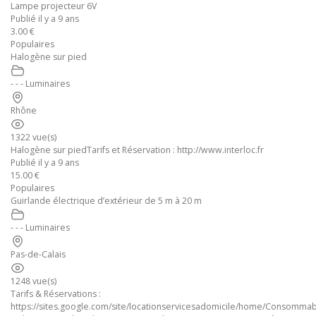
Lampe projecteur 6V
Publié il y a 9 ans
3.00 €
Populaires
Halogène sur pied
- - - Luminaires
Rhône
1322 vue(s)
Halogène sur piedTarifs et Réservation : http://www.interloc.fr
Publié il y a 9 ans
15.00 €
Populaires
Guirlande électrique d’extérieur de 5 m à 20 m
- - - Luminaires
Pas-de-Calais
1248 vue(s)
Tarifs & Réservations :
https://sites.google.com/site/locationservicesadomicile/home/Consomma