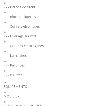
- - - Ballons éclairant
- - - Blocs multiprises
- - - Coffrets électriques
- - - Eclairage sur mât
- - - Groupes électrogènes
- - - Luminaires
- - - Rallonges
- - - z Autres
EQUIPEMENTS
MOBILIER
PLANCHERS & PODIUMS