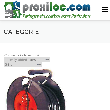
Aller
au
Menu
contenu
CATEGORIES
AJOUTER UNE ANNONCE
CATEGORIE
MON COMPTE
22 annonce(s) trouvée(s)