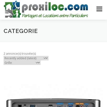
Aller
au
Menu
contenu
CATEGORIES
AJOUTER UNE ANNONCE
CATEGORIE
MON COMPTE
2 annonce(s) trouvée(s)