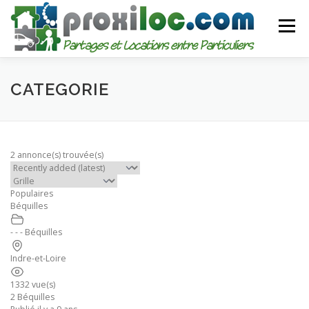
Aller
au
Menu
contenu
CATEGORIES
AJOUTER UNE ANNONCE
CATEGORIE
MON COMPTE
2 annonce(s) trouvée(s)
Populaires
Béquilles
- - - Béquilles
Indre-et-Loire
1332 vue(s)
2 Béquilles