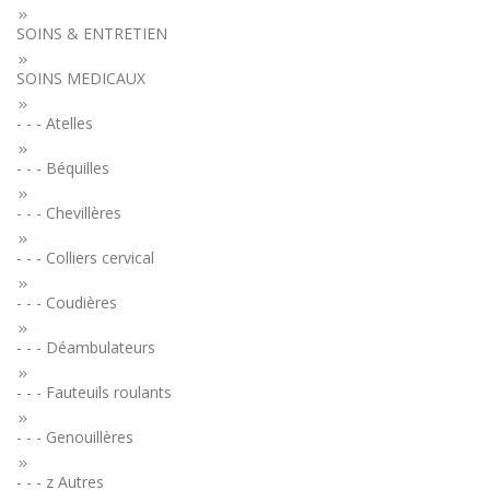
SOINS & ENTRETIEN
SOINS MEDICAUX
- - - Atelles
- - - Béquilles
- - - Chevillères
- - - Colliers cervical
- - - Coudières
- - - Déambulateurs
- - - Fauteuils roulants
- - - Genouillères
- - - z Autres