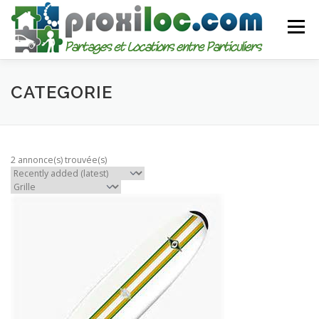
Aller
au
Menu
contenu
CATEGORIES
AJOUTER UNE ANNONCE
CATEGORIE
MON COMPTE
2 annonce(s) trouvée(s)