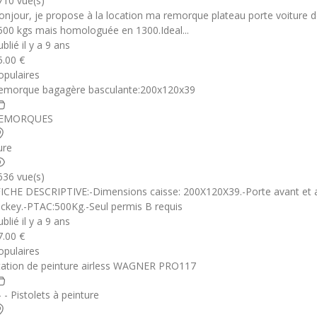
710 vue(s)
onjour, je propose à la location ma remorque plateau porte voiture 
500 kgs mais homologuée en 1300.Ideal...
blié il y a 9 ans
5.00 €
opulaires
emorque bagagère basculante:200x120x39
EMORQUES
ure
636 vue(s)
FICHE DESCRIPTIVE:-Dimensions caisse: 200X120X39.-Porte avant et 
ockey.-PTAC:500Kg.-Seul permis B requis
blié il y a 9 ans
7.00 €
opulaires
tation de peinture airless WAGNER PRO117
- - Pistolets à peinture