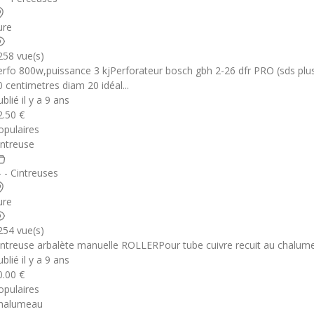
ure
258 vue(s)
erfo 800w,puissance 3 kjPerforateur bosch gbh 2-26 dfr PRO (sds pl
0 centimetres diam 20 idéal...
blié il y a 9 ans
2.50 €
opulaires
intreuse
- - Cintreuses
ure
254 vue(s)
intreuse arbalète manuelle ROLLERPour tube cuivre recuit au chalum
blié il y a 9 ans
0.00 €
opulaires
halumeau