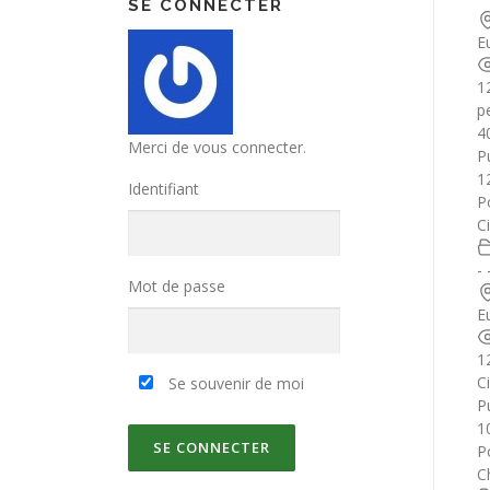
SE CONNECTER
E
1
p
4
Merci de vous connecter.
Pu
1
Identifiant
P
C
- 
Mot de passe
E
1
C
Se souvenir de moi
Pu
1
P
C