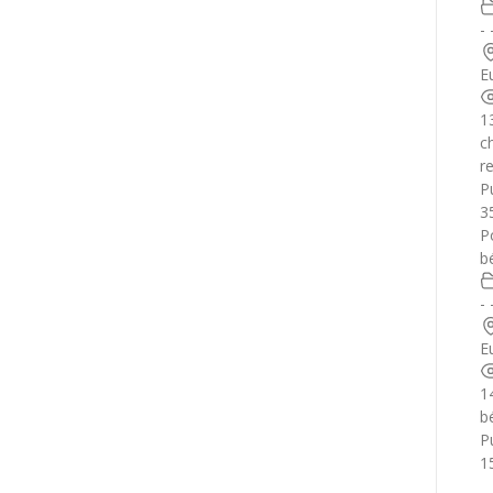
-
E
1
c
r
Pu
3
P
b
-
E
1
b
Pu
1