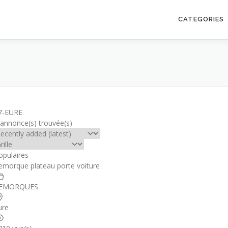
CATEGORIES
7-EURE
 annonce(s) trouvée(s)
opulaires
emorque plateau porte voiture
EMORQUES
ure