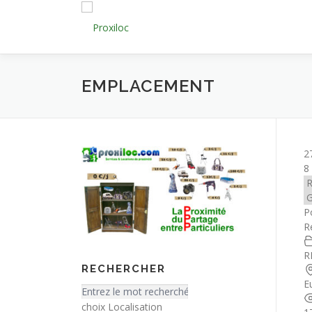
Aller
au
contenu
EMPLACEMENT
2
8
P
R
R
RECHERCHER
E
choix Localisation