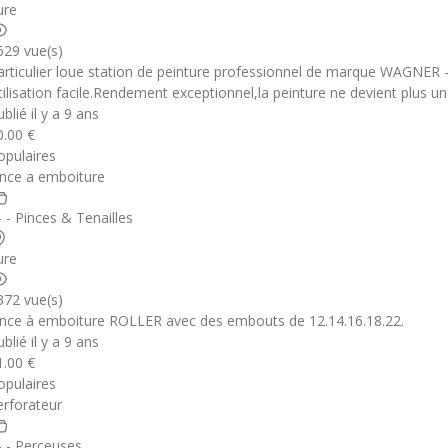
ure
629 vue(s)
articulier loue station de peinture professionnel de marque WAGNER
tilisation facile.Rendement exceptionnel,la peinture ne devient plus une
blié il y a 9 ans
0.00 €
opulaires
ince a emboiture
 - - Pinces & Tenailles
ure
372 vue(s)
ince à emboiture ROLLER avec des embouts de 12.14.16.18.22.
blié il y a 9 ans
1.00 €
opulaires
erforateur
 - - Perceuses