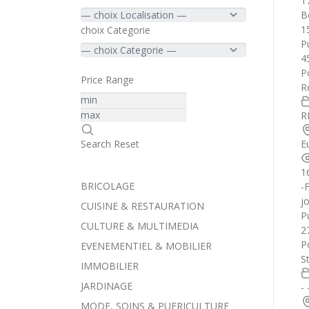
1
B
1
choix Categorie
Pu
4
P
Price Range
R
R
E
Search
Reset
1
BRICOLAGE
-
j
CUISINE & RESTAURATION
Pu
CULTURE & MULTIMEDIA
2
P
EVENEMENTIEL & MOBILIER
S
IMMOBILIER
JARDINAGE
- 
MODE, SOINS & PUERICULTURE