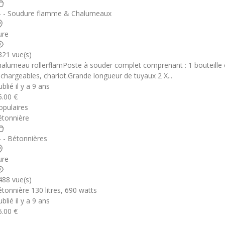
 - - Soudure flamme & Chalumeaux
ure
321 vue(s)
halumeau rollerflamPoste à souder complet comprenant : 1 bouteille 
echargeables, chariot.Grande longueur de tuyaux 2 X...
blié il y a 9 ans
5.00 €
opulaires
étonnière
 - - Bétonnières
ure
488 vue(s)
étonnière 130 litres, 690 watts
blié il y a 9 ans
5.00 €