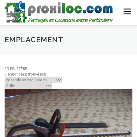
Aller
au
Menu
contenu
CATEGORIES
AJOUTER UNE ANNONCE
EMPLACEMENT
MON COMPTE
29-FINISTÈRE
7 annonce(s) trouvée(s)