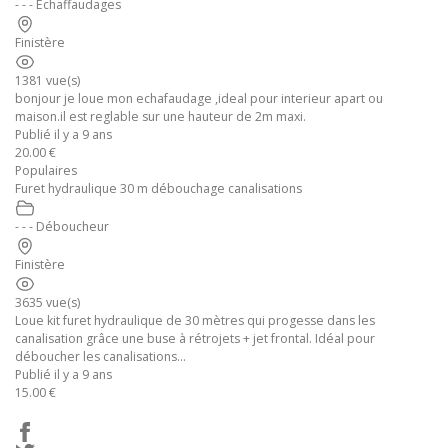
- - - Echaffaudages
Finistère
1381 vue(s)
bonjour je loue mon echafaudage ,ideal pour interieur apart ou
maison.il est reglable sur une hauteur de 2m maxi.
Publié il y a 9 ans
20.00 €
Populaires
Furet hydraulique 30 m débouchage canalisations
- - - Déboucheur
Finistère
3635 vue(s)
Loue kit furet hydraulique de 30 mètres qui progesse dans les
canalisation grâce une buse à rétrojets + jet frontal. Idéal pour
déboucher les canalisations...
Publié il y a 9 ans
15.00 €