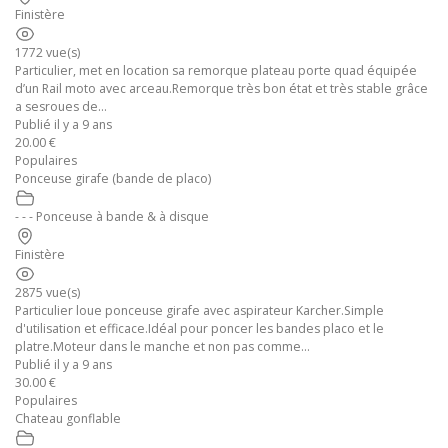
Finistère
1772 vue(s)
Particulier, met en location sa remorque plateau porte quad équipée
d’un Rail moto avec arceau.Remorque très bon état et très stable grâce
a sesroues de...
Publié il y a 9 ans
20.00 €
Populaires
Ponceuse girafe (bande de placo)
- - - Ponceuse à bande & à disque
Finistère
2875 vue(s)
Particulier loue ponceuse girafe avec aspirateur Karcher.Simple
d'utilisation et efficace.Idéal pour poncer les bandes placo et le
platre.Moteur dans le manche et non pas comme...
Publié il y a 9 ans
30.00 €
Populaires
Chateau gonflable