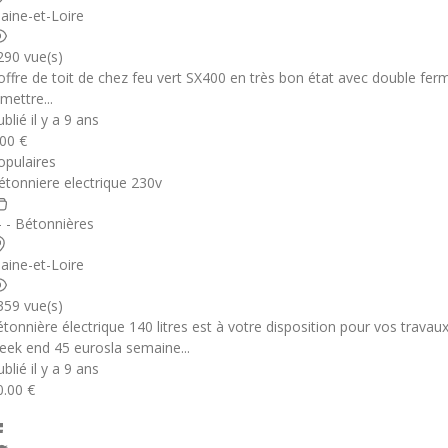
aine-et-Loire
290 vue(s)
offre de toit de chez feu vert SX400 en très bon état avec double ferm
mettre...
blié il y a 9 ans
.00 €
opulaires
étonniere electrique 230v
 - - Bétonnières
aine-et-Loire
359 vue(s)
étonnière électrique 140 litres est à votre disposition pour vos travau
eek end 45 eurosla semaine...
blié il y a 9 ans
0.00 €