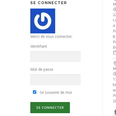
SE CONNECTER
M
2
C
à 
Pu
Merci de vous connecter.
8
P
Identifiant
B
-
M
Mot de passe
1
b
w
Se souvenir de moi
Pu
2