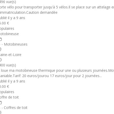
496 vue(s)
orte vélo pour transporter jusqu'à 5 vélos.Il se place sur un attelage
'immatriculation.Caution demandée
blié il y a 9 ans
5.00 €
opulaires
otobineuse
 - - Motobineuses
aine-et-Loire
400 vue(s)
e loue ma motobineuse thermique pour une ou plusieurs journées.M
aniable.Tarif: 20 euros/jourou 17 euros/jour pour 2 journées...
blié il y a 9 ans
0.00 €
opulaires
offre de toit
- - Coffres de toit