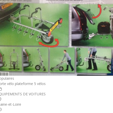
opulaires
orte vélo plateforme 5 vélos
QUIPEMENTS DE VOITURES
aine-et-Loire