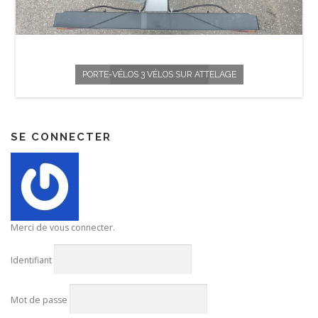
PORTE-VÉLOS 3 VÉLOS SUR ATTELAGE
CAMÉRA THERMIQUE INFRAROUGE
RAINUREUSE 1700W
REMORQUE MOTO
MICRO SANS FIL
SE CONNECTER
Merci de vous connecter.
Identifiant
Mot de passe