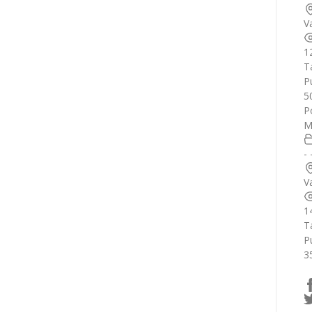
V
1
T
Pu
5
P
M
-
V
1
T
Pu
3