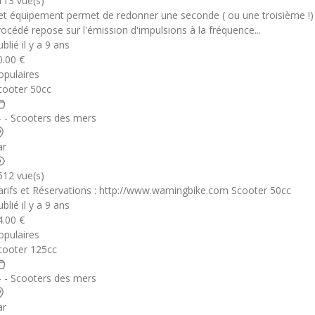
113 vue(s)
et équipement permet de redonner une seconde ( ou une troisième !) 
rocédé repose sur l'émission d'impulsions à la fréquence...
blié il y a 9 ans
0.00 €
opulaires
cooter 50cc
 - - Scooters des mers
ar
512 vue(s)
arifs et Réservations : http://www.warningbike.com Scooter 50cc
blié il y a 9 ans
4.00 €
opulaires
cooter 125cc
 - - Scooters des mers
ar