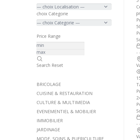
5
C
p
choix Categorie
Pu
5
P
Price Range
S
-
V
Search
Reset
1
BRICOLAGE
T
Pu
CUISINE & RESTAURATION
2
CULTURE & MULTIMEDIA
P
S
EVENEMENTIEL & MOBILIER
IMMOBILIER
-
JARDINAGE
V
MODE, SOINS & PUERICULTURE