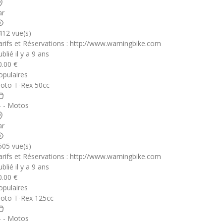
ar
412 vue(s)
arifs et Réservations : http://www.warningbike.com
blié il y a 9 ans
0.00 €
opulaires
oto T-Rex 50cc
 - - Motos
ar
505 vue(s)
arifs et Réservations : http://www.warningbike.com
blié il y a 9 ans
0.00 €
opulaires
oto T-Rex 125cc
 - - Motos