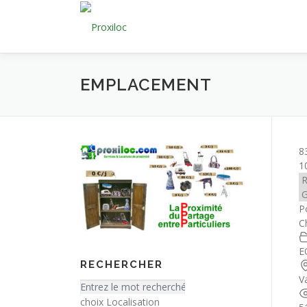
Aller
au
contenu
EMPLACEMENT
8
1
P
C
E
RECHERCHER
V
choix Localisation