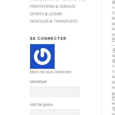
PRESTATIONS & SERVICES
1
T
SPORTS & LOISIRS
Pu
VEHICULES & TRANSPORTS
4
P
S
SE CONNECTER
-
V
1
T
Merci de vous connecter.
Pu
Identifiant
5
P
g
P
Mot de passe
V