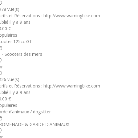
478 vue(s)
arifs et Réservations : http://www.warningbike.com
blié il y a 9 ans
0.00 €
opulaires
cooter 125cc GT
 - - Scooters des mers
ar
426 vue(s)
arifs et Réservations : http://www.warningbike.com
blié il y a 9 ans
0.00 €
opulaires
arde d’animaux / dogsitter
ROMENADE & GARDE D'ANIMAUX
ar