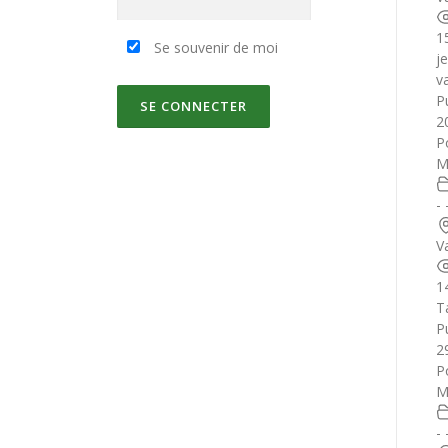
1
Se souvenir de moi
j
v
Pu
2
P
M
-
V
1
T
Pu
2
P
M
-