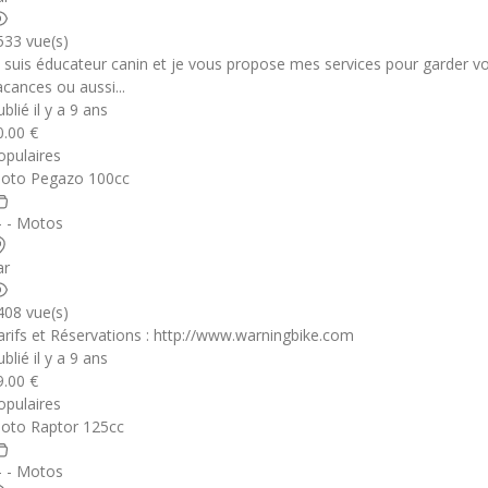
533 vue(s)
e suis éducateur canin et je vous propose mes services pour garder 
acances ou aussi...
blié il y a 9 ans
0.00 €
opulaires
oto Pegazo 100cc
 - - Motos
ar
408 vue(s)
arifs et Réservations : http://www.warningbike.com
blié il y a 9 ans
9.00 €
opulaires
oto Raptor 125cc
 - - Motos