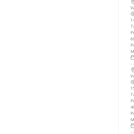
V
1
T
Pu
6
P
M
-
V
1
T
Pu
4
P
M
-