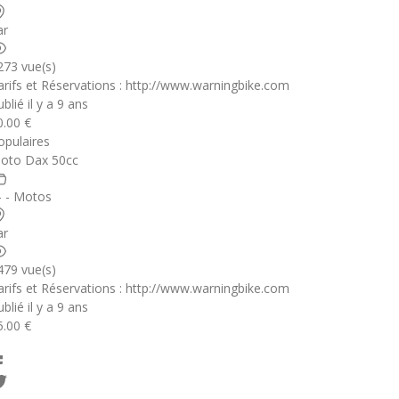
ar
273 vue(s)
arifs et Réservations : http://www.warningbike.com
blié il y a 9 ans
0.00 €
opulaires
oto Dax 50cc
 - - Motos
ar
479 vue(s)
arifs et Réservations : http://www.warningbike.com
blié il y a 9 ans
5.00 €