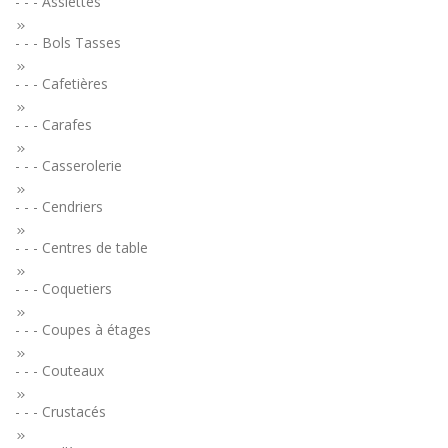
- - - Assiettes
- - - Bols Tasses
- - - Cafetières
- - - Carafes
- - - Casserolerie
- - - Cendriers
- - - Centres de table
- - - Coquetiers
- - - Coupes à étages
- - - Couteaux
- - - Crustacés