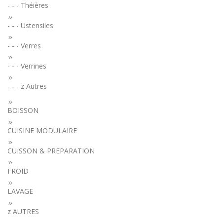
- - - Théières
- - - Ustensiles
- - - Verres
- - - Verrines
- - - z Autres
BOISSON
CUISINE MODULAIRE
CUISSON & PREPARATION
FROID
LAVAGE
z AUTRES