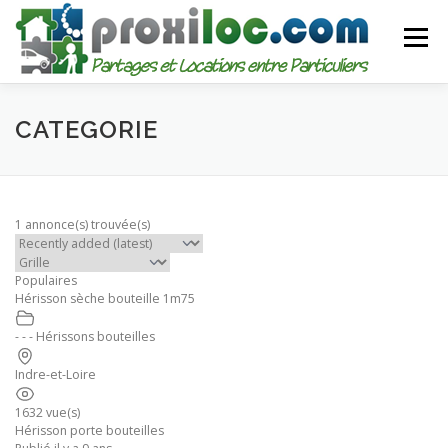
Aller
au
Menu
contenu
CATEGORIES
AJOUTER UNE ANNONCE
CATEGORIE
MON COMPTE
1 annonce(s) trouvée(s)
Populaires
Hérisson sèche bouteille 1m75
- - - Hérissons bouteilles
Indre-et-Loire
1632 vue(s)
Hérisson porte bouteilles