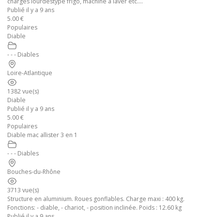
charges lourdestype frigo, machine à laver etc....
Publié il y a 9 ans
5.00 €
Populaires
Diable
- - - Diables
Loire-Atlantique
1382 vue(s)
Diable
Publié il y a 9 ans
5.00 €
Populaires
Diable mac allister 3 en 1
- - - Diables
Bouches-du-Rhône
3713 vue(s)
Structure en aluminium. Roues gonflables. Charge maxi : 400 kg.
Fonctions: - diable, - chariot, - position inclinée. Poids : 12.60 kg
Publié il y a 9 ans