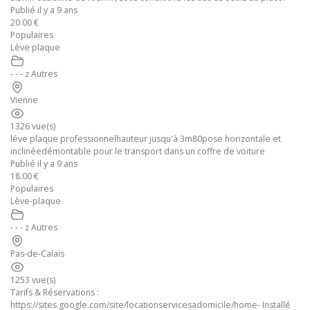
Publié il y a 9 ans
20.00 €
Populaires
Lève plaque
- - - z Autres
Vienne
1326 vue(s)
léve plaque professionnelhauteur jusqu'à 3m80pose horizontale et
inclinéedémontable pour le transport dans un coffre de voiture
Publié il y a 9 ans
18.00 €
Populaires
Lève-plaque
- - - z Autres
Pas-de-Calais
1253 vue(s)
Tarifs & Réservations :
https://sites.google.com/site/locationservicesadomicile/home- Installé