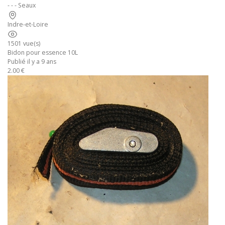
- - - Seaux
Indre-et-Loire
1501 vue(s)
Bidon pour essence 10L
Publié il y a 9 ans
2.00 €