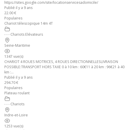
https://sites.google.com/site/locationservicesadomicile/
Publié il y a 9 ans
22.00 €
Populaires
Chariot télescopique 14m 4T
- - - Chariots Elévateurs
Seine-Maritime
1347 vue(s)
CHARIOT 4 ROUES MOTRICES, 4 ROUES DIRECTIONNELLESLIVRAISON
POSSIBLE:TRANSPORT HORS TAXE 0 à 10 km : 60€11 à 20 km : 96€21 à 40
km :...
Publié il y a 9 ans
294.70 €
Populaires
Plateau roulant
- - - Chariots
Indre-et-Loire
1253 vue(s)