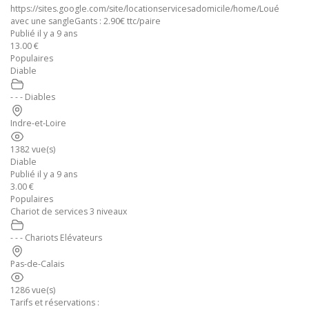
https://sites.google.com/site/locationservicesadomicile/home/Loué
avec une sangleGants : 2.90€ ttc/paire
Publié il y a 9 ans
13.00 €
Populaires
Diable
- - - Diables
Indre-et-Loire
1382 vue(s)
Diable
Publié il y a 9 ans
3.00 €
Populaires
Chariot de services 3 niveaux
- - - Chariots Elévateurs
Pas-de-Calais
1286 vue(s)
Tarifs et réservations :