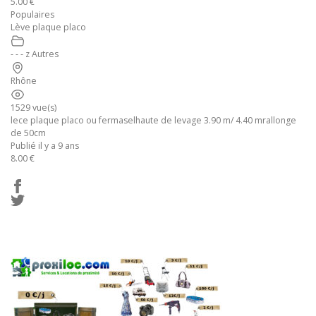
5.00 €
Populaires
Lève plaque placo
- - - z Autres
Rhône
1529 vue(s)
lece plaque placo ou fermaselhaute de levage 3.90 m/ 4.40 mrallonge
de 50cm
Publié il y a 9 ans
8.00 €