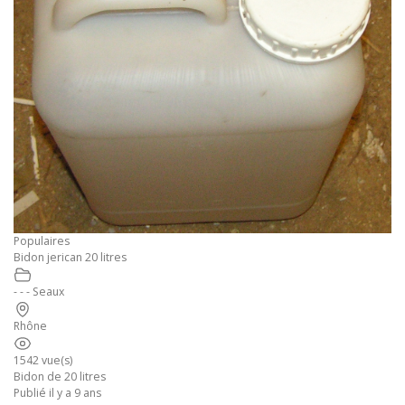
Populaires
Bidon jerican 20 litres
- - - Seaux
Rhône
1542 vue(s)
Bidon de 20 litres
Publié il y a 9 ans