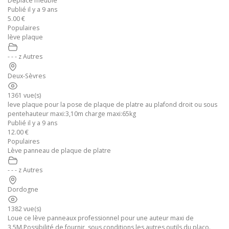
Déplace meuble
Publié il y a 9 ans
5.00 €
Populaires
lève plaque
- - - z Autres
Deux-Sèvres
1361 vue(s)
leve plaque pour la pose de plaque de platre au plafond droit ou sous
pentehauteur maxi:3,10m charge maxi:65kg
Publié il y a 9 ans
12.00 €
Populaires
Lève panneau de plaque de platre
- - - z Autres
Dordogne
1382 vue(s)
Loue ce lève panneaux professionnel pour une auteur maxi de
3.5M.Possibilité de fournir, sous conditions les autres outils du placo.