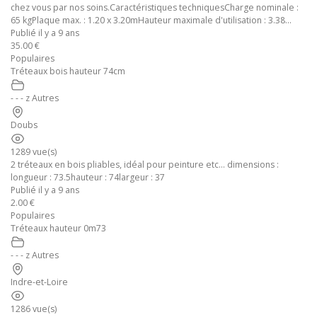
chez vous par nos soins.Caractéristiques techniquesCharge nominale :
65 kgPlaque max. : 1.20 x 3.20mHauteur maximale d'utilisation : 3.38...
Publié il y a 9 ans
35.00 €
Populaires
Tréteaux bois hauteur 74cm
- - - z Autres
Doubs
1289 vue(s)
2 tréteaux en bois pliables, idéal pour peinture etc... dimensions :
longueur : 73.5hauteur : 74largeur : 37
Publié il y a 9 ans
2.00 €
Populaires
Tréteaux hauteur 0m73
- - - z Autres
Indre-et-Loire
1286 vue(s)