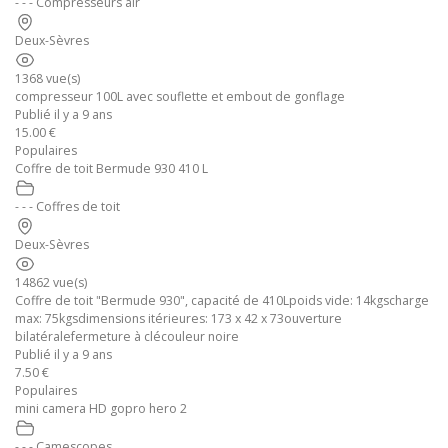
- - - Compresseurs air
Deux-Sèvres
1368 vue(s)
compresseur 100L avec souflette et embout de gonflage
Publié il y a 9 ans
15.00 €
Populaires
Coffre de toit Bermude 930 410 L
- - - Coffres de toit
Deux-Sèvres
14862 vue(s)
Coffre de toit "Bermude 930", capacité de 410Lpoids vide: 14kgscharge
max: 75kgsdimensions itérieures: 173 x 42 x 73ouverture
bilatéralefermeture à clécouleur noire
Publié il y a 9 ans
7.50 €
Populaires
mini camera HD gopro hero 2
- - - Camescopes