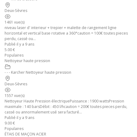
Deux-Sèvres
1461 vue(s)
niveau laser d' interieur + trepier + malette de rangement ligne
horizontal et vertical base rotative a 360°caution = 100€ toutes pieces
perdu, cassé ou...
Publié il y a 9 ans
5.00 €
Populaires
Nettoyeur haute pression
- - - Karcher Nettoyeur haute pression
Deux-Sèvres
1557 vue(s)
Nettoyeur Haute Pression électriquePuissance : 1900 wattsPression
maximale : 140 barsDébit : 450 l/hcaution = 200€ toutes pieces perdu,
cassé ou annormalement usé sera facturé...
Publié il y a 9 ans
9.00 €
Populaires
ÉTAIS DE MAÇON ACIER