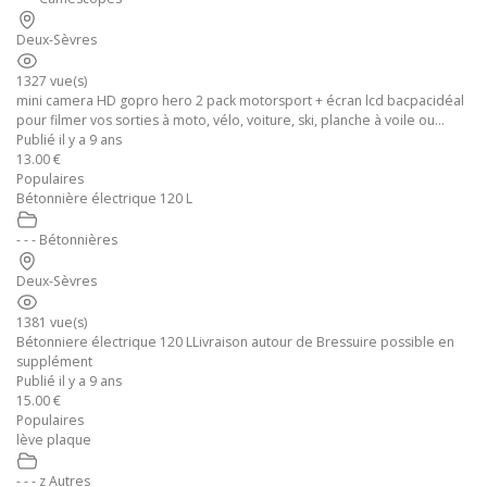
Deux-Sèvres
1327 vue(s)
mini camera HD gopro hero 2 pack motorsport + écran lcd bacpacidéal
pour filmer vos sorties à moto, vélo, voiture, ski, planche à voile ou...
Publié il y a 9 ans
13.00 €
Populaires
Bétonnière électrique 120 L
- - - Bétonnières
Deux-Sèvres
1381 vue(s)
Bétonniere électrique 120 LLivraison autour de Bressuire possible en
supplément
Publié il y a 9 ans
15.00 €
Populaires
lève plaque
- - - z Autres