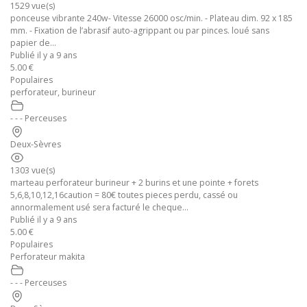
1529 vue(s)
ponceuse vibrante 240w- Vitesse 26000 osc/min. - Plateau dim. 92 x 185
mm. - Fixation de l’abrasif auto-agrippant ou par pinces. loué sans
papier de...
Publié il y a 9 ans
5.00 €
Populaires
perforateur, burineur
- - - Perceuses
Deux-Sèvres
1303 vue(s)
marteau perforateur burineur + 2 burins et une pointe + forets
5,6,8,10,12,16caution = 80€ toutes pieces perdu, cassé ou
annormalement usé sera facturé le cheque...
Publié il y a 9 ans
5.00 €
Populaires
Perforateur makita
- - - Perceuses