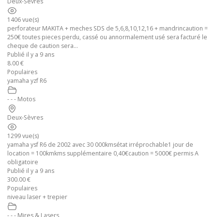
Deux-Sèvres
1406 vue(s)
perforateur MAKITA + meches SDS de 5,6,8,10,12,16 + mandrincaution =
250€ toutes pieces perdu, cassé ou annormalement usé sera facturé le
cheque de caution sera...
Publié il y a 9 ans
8.00 €
Populaires
yamaha yzf R6
- - - Motos
Deux-Sèvres
1299 vue(s)
yamaha ysf R6 de 2002 avec 30 000kmsétat irréprochable1 jour de
location = 100kmkms supplémentaire 0,40€caution = 5000€ permis A
obligatoire
Publié il y a 9 ans
300.00 €
Populaires
niveau laser + trepier
- - - Mires & Lasers