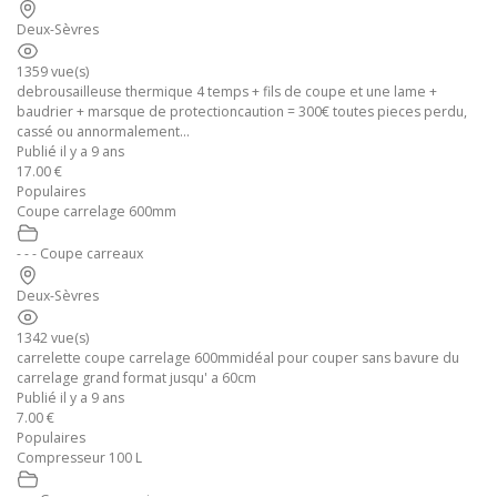
Deux-Sèvres
1359 vue(s)
debrousailleuse thermique 4 temps + fils de coupe et une lame +
baudrier + marsque de protectioncaution = 300€ toutes pieces perdu,
cassé ou annormalement...
Publié il y a 9 ans
17.00 €
Populaires
Coupe carrelage 600mm
- - - Coupe carreaux
Deux-Sèvres
1342 vue(s)
carrelette coupe carrelage 600mmidéal pour couper sans bavure du
carrelage grand format jusqu' a 60cm
Publié il y a 9 ans
7.00 €
Populaires
Compresseur 100 L