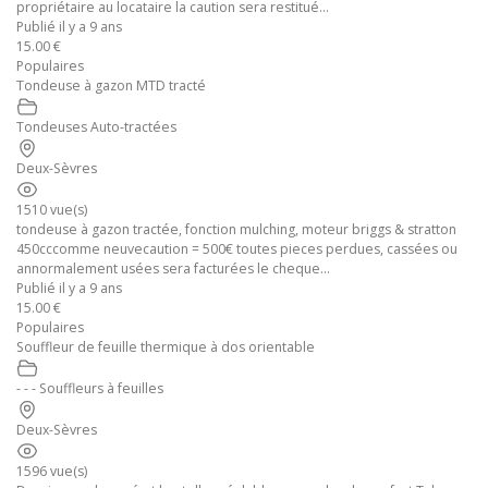
propriétaire au locataire la caution sera restitué...
Publié il y a 9 ans
15.00 €
Populaires
Tondeuse à gazon MTD tracté
Tondeuses Auto-tractées
Deux-Sèvres
1510 vue(s)
tondeuse à gazon tractée, fonction mulching, moteur briggs & stratton
450cccomme neuvecaution = 500€ toutes pieces perdues, cassées ou
annormalement usées sera facturées le cheque...
Publié il y a 9 ans
15.00 €
Populaires
Souffleur de feuille thermique à dos orientable
- - - Souffleurs à feuilles
Deux-Sèvres
1596 vue(s)