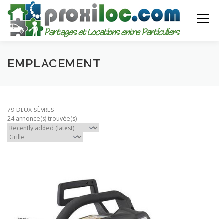
Aller
au
Menu
contenu
CATEGORIES
AJOUTER UNE ANNONCE
EMPLACEMENT
MON COMPTE
79-DEUX-SÈVRES
24 annonce(s) trouvée(s)