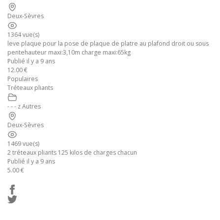
Deux-Sèvres
1364 vue(s)
leve plaque pour la pose de plaque de platre au plafond droit ou sous
pentehauteur maxi:3,10m charge maxi:65kg
Publié il y a 9 ans
12.00 €
Populaires
Tréteaux pliants
- - - z Autres
Deux-Sèvres
1469 vue(s)
2 tréteaux pliants 125 kilos de charges chacun
Publié il y a 9 ans
5.00 €