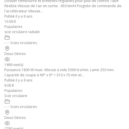
Dossier rembourré et bretelles réglables pour plus de confort Tube
flexible Vitesse de l'air en sortie : 450 km/H Poignée de commande de
l'accélérateur Vitesse...
Publié il y a 9 ans
10.00 €
Populaires
scie circulaire radiale
- - - Scies circulaires
Deux-Sèvres
1466 vue(s)
Puissance 1800 W maxi. Vitesse à vide 5000 trs/min. Lame 250 mm.
Capacité de coupe à 90° x 0° = 310 x 70 mm et...
Publié il y a 9 ans
9.00 €
Populaires
Scie circulaire
- - - Scies circulaires
Deux-Sèvres
1780 vue(s)