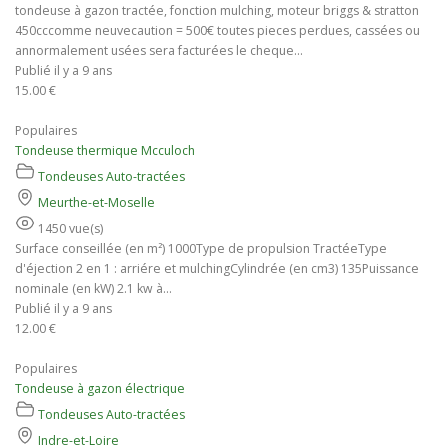
tondeuse à gazon tractée, fonction mulching, moteur briggs & stratton
450cccomme neuvecaution = 500€ toutes pieces perdues, cassées ou
annormalement usées sera facturées le cheque...
Publié il y a 9 ans
15.00 €
Populaires
Tondeuse thermique Mcculoch
Tondeuses Auto-tractées
Meurthe-et-Moselle
1450 vue(s)
Surface conseillée (en m²) 1000Type de propulsion TractéeType
d'éjection 2 en 1 : arriére et mulchingCylindrée (en cm3) 135Puissance
nominale (en kW) 2.1 kw à...
Publié il y a 9 ans
12.00 €
Populaires
Tondeuse à gazon électrique
Tondeuses Auto-tractées
Indre-et-Loire