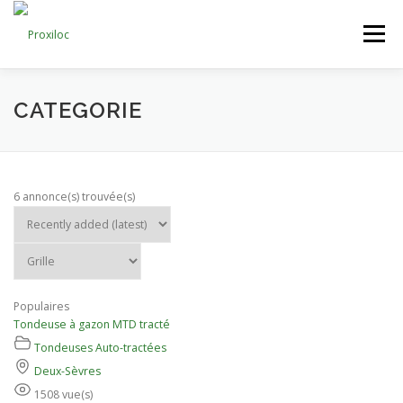
Aller
au
Menu
contenu
CATEGORIES
AJOUTER UNE ANNONCE
CATEGORIE
MON COMPTE
6 annonce(s) trouvée(s)
Populaires
Tondeuse à gazon MTD tracté
Tondeuses Auto-tractées
Deux-Sèvres
1508 vue(s)