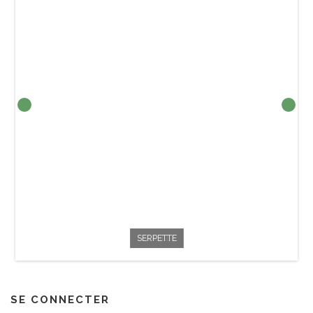
HACHETTE
SERPETTE
FAUCILLE
SE CONNECTER