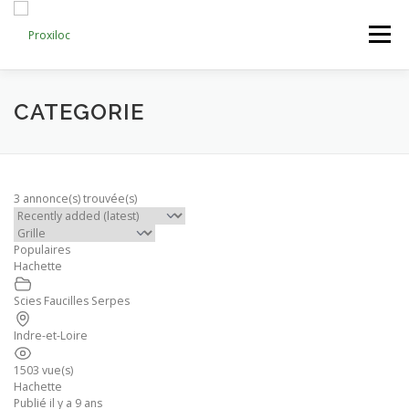
Aller
au
Menu
contenu
CATEGORIES
AJOUTER UNE ANNONCE
CATEGORIE
MON COMPTE
3 annonce(s) trouvée(s)
Populaires
Hachette
Scies Faucilles Serpes
Indre-et-Loire
1503 vue(s)
Hachette
Publié il y a 9 ans