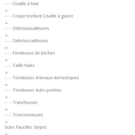
- - - Cisaille à haie
- - - Coupe bordure Cisaille à gazon
- - - Débrouissailleuses
- - - Debroussailleuses
- - - Fendeuses de bûches
- - - Taille-haies
- - - Tondeuses Animaux domestiques
- - - Tondeuses Auto-portées
- - - Trancheuses
- - - Tronconneuses
Scies Faucilles Serpes