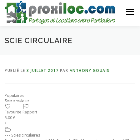
Aller
au
Menu
contenu
CATEGORIES
AJOUTER UNE ANNONCE
SCIE CIRCULAIRE
MON COMPTE
PUBLIÉ LE
3 JUILLET 2017
PAR
ANTHONY GOUAIS
Populaires
Scie circulaire
Favourite
Rapport
5.00 €
/
- - - Scies circulaires