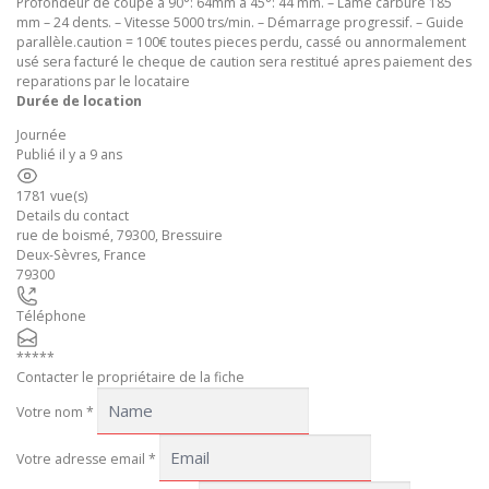
Profondeur de coupe à 90°: 64mm à 45°: 44 mm. – Lame carbure 185
mm – 24 dents. – Vitesse 5000 trs/min. – Démarrage progressif. – Guide
parallèle.caution = 100€ toutes pieces perdu, cassé ou annormalement
usé sera facturé le cheque de caution sera restitué apres paiement des
reparations par le locataire
Durée de location
Journée
Publié il y a 9 ans
1781 vue(s)
Details du contact
rue de boismé, 79300, Bressuire
Deux-Sèvres
,
France
79300
Téléphone
*****
Contacter le propriétaire de la fiche
Votre nom
*
Votre adresse email
*