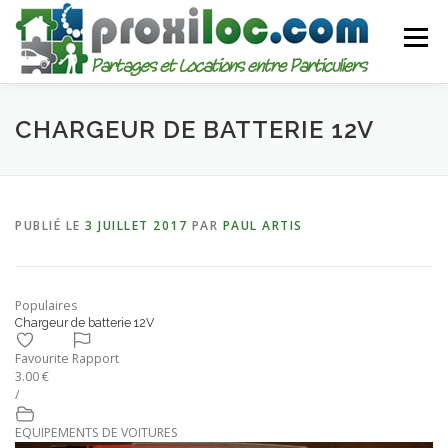
Aller
au
Menu
contenu
CATEGORIES
AJOUTER UNE ANNONCE
CHARGEUR DE BATTERIE 12V
MON COMPTE
PUBLIÉ LE
3 JUILLET 2017
PAR
PAUL ARTIS
Populaires
Chargeur de batterie 12V
Favourite
Rapport
3.00 €
/
EQUIPEMENTS DE VOITURES