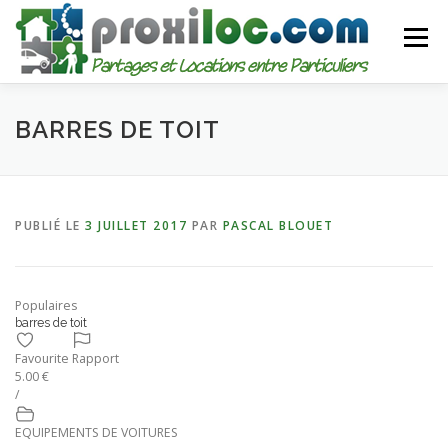
Aller
au
Menu
contenu
CATEGORIES
AJOUTER UNE ANNONCE
BARRES DE TOIT
MON COMPTE
PUBLIÉ LE
3 JUILLET 2017
PAR
PASCAL BLOUET
Populaires
barres de toit
Favourite
Rapport
5.00 €
/
EQUIPEMENTS DE VOITURES