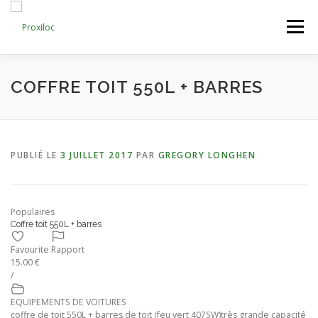
Aller
au
Menu
contenu
CATEGORIES
AJOUTER UNE ANNONCE
COFFRE TOIT 550L + BARRES
MON COMPTE
PUBLIÉ LE
3 JUILLET 2017
PAR
GREGORY LONGHEN
Populaires
Coffre toit 550L + barres
Favourite
Rapport
15.00 €
/
EQUIPEMENTS DE VOITURES
coffre de toit 550L + barres de toit (feu vert 407SW)très grande capacité