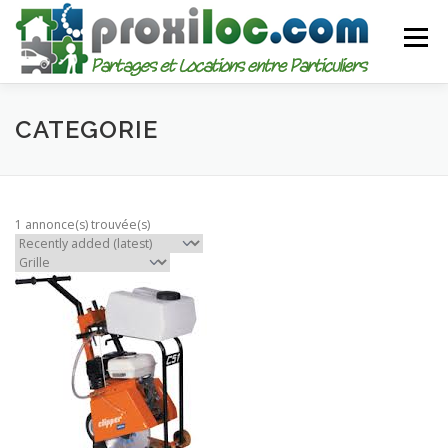
Aller
au
Menu
contenu
CATEGORIES
AJOUTER UNE ANNONCE
CATEGORIE
MON COMPTE
1 annonce(s) trouvée(s)