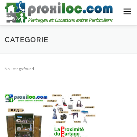
Aller
au
Menu
contenu
CATEGORIES
AJOUTER UNE ANNONCE
CATEGORIE
MON COMPTE
No listings found