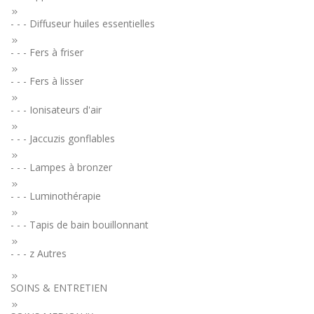
- - - Diffuseur huiles essentielles
- - - Fers à friser
- - - Fers à lisser
- - - Ionisateurs d'air
- - - Jaccuzis gonflables
- - - Lampes à bronzer
- - - Luminothérapie
- - - Tapis de bain bouillonnant
- - - z Autres
SOINS & ENTRETIEN