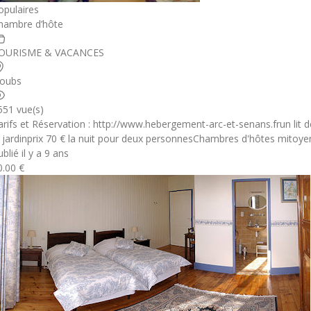
opulaires
hambre d’hôte
OURISME & VACANCES
oubs
551 vue(s)
arifs et Réservation : http://www.hebergement-arc-et-senans.frun lit
e jardinprix 70 € la nuit pour deux personnesChambres d'hôtes mitoyen
blié il y a 9 ans
0.00 €