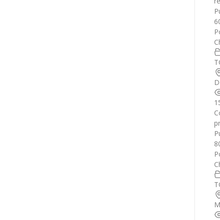
r
Pu
6
P
C
T
D
1
C
p
Pu
8
P
C
T
M