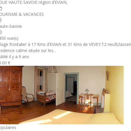
OUE HAUTE-SAVOIE région d’EVIAN,
OURISME & VACANCES
aute-Savoie
450 vue(s)
illage frontalier à 17 Kms d’EVIAN et 31 Kms de VEVEY.T2 neuf(classe
ésidence calme située sur les...
blié il y a 9 ans
0.00 €
opulaires