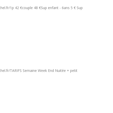
el.fr/1p 42 €couple 48 €Sup enfant - 6ans 5 € Sup
hel.fr/TARIFS Semaine Week End Nuitée + petit