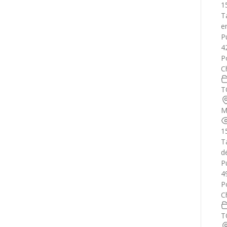
1
T
e
Pu
4
P
C
T
M
1
T
d
Pu
4
P
C
T