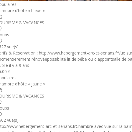
opulaires
hambre d’hôte « bleue »
OURISME & VACANCES
oubs
627 vue(s)
arifs & Réservation : http://www.hebergement-arc-et-senans.frVue sur 
0cmentièrement rénovéepossibilité lit de bébé ou d'appointsalle de bai
blié il y a 9 ans
5.00 €
opulaires
hambre d’hôte « jaune »
OURISME & VACANCES
oubs
602 vue(s)
ttp://www.hebergement-arc-et-senans.frChambre avec vue sur la Salin