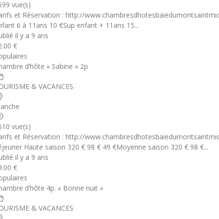
599 vue(s)
arifs et Réservation : http://www.chambresdhotesbaiedumontsaintmich
nfant 6 à 11ans 10 €Sup enfant + 11ans 15...
blié il y a 9 ans
2.00 €
opulaires
hambre d’hôte « Sabine » 2p
OURISME & VACANCES
anche
510 vue(s)
arifs et Réservation : http://www.chambresdhotesbaiedumontsaintmic
éjeuner Haute saison 320 € 98 € 49 €Moyenne saison 320 € 98 €...
blié il y a 9 ans
9.00 €
opulaires
hambre d’hôte 4p. « Bonne nuit »
OURISME & VACANCES