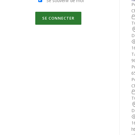
Se souvenir de moi
P
C
T
D
1
T
9
Pu
6
P
C
T
D
1
h