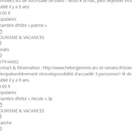
énovée2 lits de 90cmSalle de bains - wc60 € la nuit, petit déjeuner inc
blié il y a 9 ans
0.00 €
opulaires
hambre d’hôte « parme »
OURISME & VACANCES
oubs
574 vue(s)
ontact & Réservation : http://www.hebergement-arc-et-senans.frGra
rincipaleentièrement rénovéepossibilité d'accueillir 3 personnes1 lit 
blié il y a 9 ans
0.00 €
opulaires
hambre d’hôte « Nicole » 3p
OURISME & VACANCES
anche