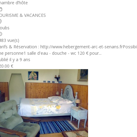
hambre d’hôte
OURISME & VACANCES
oubs
483 vue(s)
arifs & Réservation : http://www.hebergement-arc-et-senans.frPossibil
ne personne1 salle d'eau - douche - wc 120 € pour...
blié il y a 9 ans
20.00 €