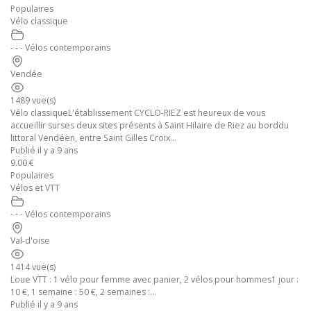
Populaires
Vélo classique
- - - Vélos contemporains
Vendée
1489 vue(s)
Vélo classiqueL'établissement CYCLO-RIEZ est heureux de vous
accueillir surses deux sites présents à Saint Hilaire de Riez au borddu
littoral Vendéen, entre Saint Gilles Croix...
Publié il y a 9 ans
9.00 €
Populaires
Vélos et VTT
- - - Vélos contemporains
Val-d'oise
1414 vue(s)
Loue VTT : 1 vélo pour femme avec panier, 2 vélos pour hommes1 jour :
10 €, 1 semaine : 50 €, 2 semaines :...
Publié il y a 9 ans