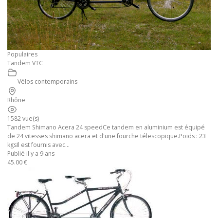
Populaires
Tandem VTC
- - - Vélos contemporains
Rhône
1582 vue(s)
Tandem Shimano Acera 24 speedCe tandem en aluminium est équipé
de 24 vitesses shimano acera et d'une fourche télescopique.Poids : 23
kgsIl est fournis avec...
Publié il y a 9 ans
45.00 €