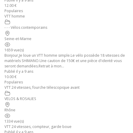
Publié il y a 9 ans
12.00 €
Populaires
VTT homme
- - - Vélos contemporains
Seine-et-Marne
1659 vue(s)
Bonjour,Je loue un VTT homme simple.Le vélo possède 18 vitesses de
matériels SHIMANO.Une caution de 150€ et une pièce d'identé vous
seront demandées.Retrait à mon...
Publié il y a 9 ans
10.00 €
Populaires
VTT 24 vitesses, fourche télescopique avant
VELOS & ROSALIES
Rhône
1334 vue(s)
VTT 24 vitesses, compteur, garde boue
Publié il y a 9 ans