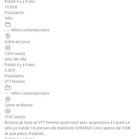
Publié il y a 9 ans
10.00 €
Populaires
Vélo
- - - Vélos contemporains
Indre-et-Loire
1353 vue(s)
Vélo de ville
Publié il y a 9 ans
5.00 €
Populaires
VTT femme
- - - Vélos contemporains
Seine-et-Marne
1547 vue(s)
Bonjour,Je loue un VTT femme quasi neuf avec suspension à l'avant.Le
vélo possède 18 vitesses de matériels SHIMANO.Une caution de 100€
et une pièce d'identé...