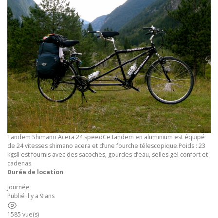
Tandem Shimano Acera 24 speedCe tandem en aluminium est équipé
de 24 vitesses shimano acera et d’une fourche télescopique.Poids : 23
kgsIl est fournis avec des sacoches, gourdes d’eau, selles gel confort et
cadenas.
Durée de location
Journée
Publié il y a 9 ans
1585 vue(s)