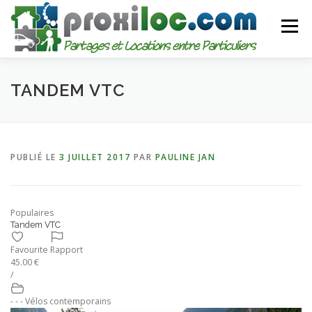
Aller
au
Menu
contenu
CATEGORIES
AJOUTER UNE ANNONCE
TANDEM VTC
MON COMPTE
PUBLIÉ LE
3 JUILLET 2017
PAR
PAULINE JAN
Populaires
Tandem VTC
Favourite
Rapport
45.00 €
/
- - - Vélos contemporains