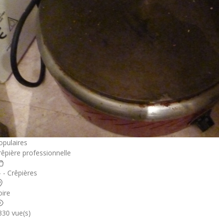
opulaires
rêpière professionnelle
- - Crêpières
oire
330 vue(s)