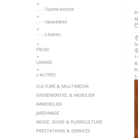
- - - Tourne broche
P
M
- - - Yaourtières
- 
- - - z Autres
S
FROID
1
LAVAGE
B
Pu
z AUTRES
5
CULTURE & MULTIMEDIA
EVENEMENTIEL & MOBILIER
IMMOBILIER
JARDINAGE
MODE, SOINS & PUERICULTURE
PRESTATIONS & SERVICES