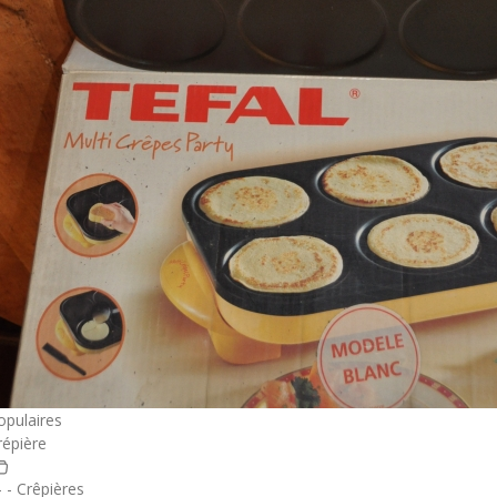
opulaires
répière
- - Crêpières