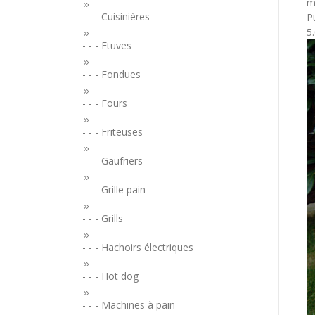
m
- - - Cuisinières
Pu
5
- - - Etuves
- - - Fondues
- - - Fours
- - - Friteuses
- - - Gaufriers
- - - Grille pain
- - - Grills
- - - Hachoirs électriques
- - - Hot dog
- - - Machines à pain