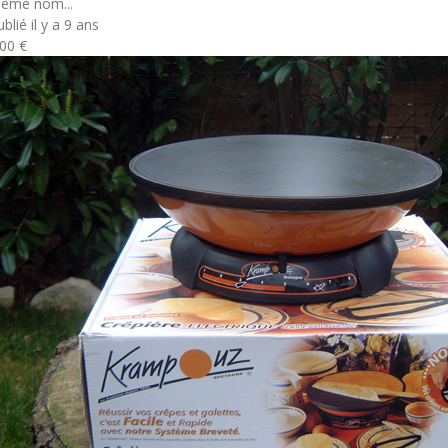
ême nom...
blié il y a 9 ans
.00 €