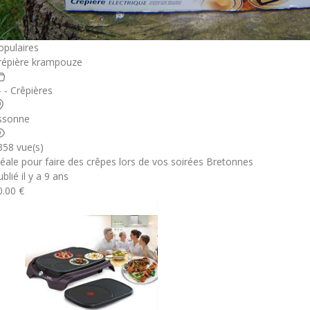
opulaires
répière krampouze
- - Crêpières
ssonne
358 vue(s)
déale pour faire des crêpes lors de vos soirées Bretonnes
blié il y a 9 ans
0.00 €