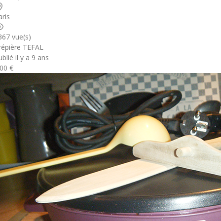
aris
367 vue(s)
répière TEFAL
blié il y a 9 ans
.00 €