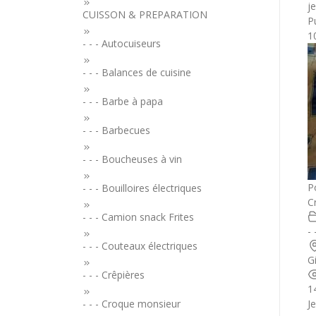
j
CUISSON & PREPARATION
Pu
1
- - - Autocuiseurs
- - - Balances de cuisine
- - - Barbe à papa
- - - Barbecues
- - - Boucheuses à vin
P
- - - Bouilloires électriques
C
- - - Camion snack Frites
- 
- - - Couteaux électriques
G
- - - Crêpières
1
J
- - - Croque monsieur