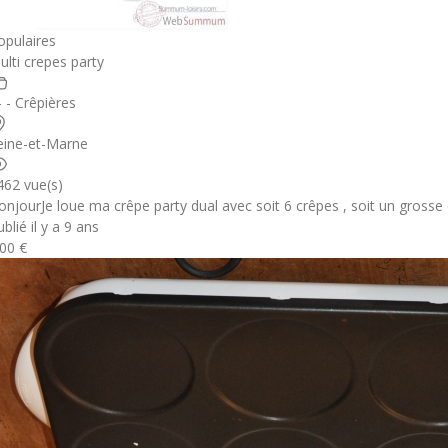
opulaires
ulti crepes party
- - Crêpières
eine-et-Marne
462 vue(s)
onjourJe loue ma crêpe party dual avec soit 6 crêpes , soit un grosse
blié il y a 9 ans
.00 €