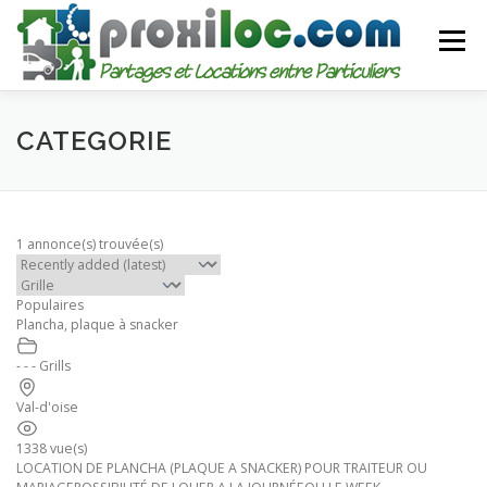
Aller
au
Menu
contenu
CATEGORIES
AJOUTER UNE ANNONCE
CATEGORIE
MON COMPTE
1 annonce(s) trouvée(s)
Populaires
Plancha, plaque à snacker
- - - Grills
Val-d'oise
1338 vue(s)
LOCATION DE PLANCHA (PLAQUE A SNACKER) POUR TRAITEUR OU