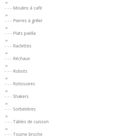
- - - Moulins à café
- - - Pierres à griller
- - - Plats paëlla
- - - Raclettes
- - - Réchaux
- - - Robots
- - - Rotissoires
- - - Shakers
- - - Sorbetières
- - - Tables de cuisson
- - - Tourne broche