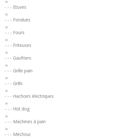
- - - Etuves
- - - Fondues
- - - Fours
- - - Friteuses
- - - Gaufriers
- - - Grille pain
- - - Grills
- - - Hachoirs électriques
- - - Hot dog
- - - Machines à pain
- - - Méchoui