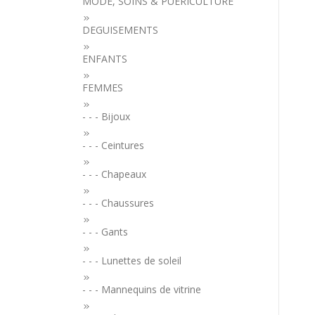
MODE, SOINS & PUERICULTURE
DEGUISEMENTS
ENFANTS
FEMMES
- - - Bijoux
- - - Ceintures
- - - Chapeaux
- - - Chaussures
- - - Gants
- - - Lunettes de soleil
- - - Mannequins de vitrine