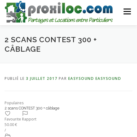
Aller
au
Menu
contenu
CATEGORIES
AJOUTER UNE ANNONCE
2 SCANS CONTEST 300 +
CÂBLAGE
MON COMPTE
PUBLIÉ LE
3 JUILLET 2017
PAR
EASYSOUND EASYSOUND
Populaires
2 scans CONTEST 300 + câblage
Favourite
Rapport
50.00 €
/