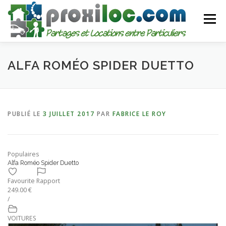
Aller
au
Menu
contenu
CATEGORIES
AJOUTER UNE ANNONCE
ALFA ROMÉO SPIDER DUETTO
MON COMPTE
PUBLIÉ LE
3 JUILLET 2017
PAR
FABRICE LE ROY
Populaires
Alfa Roméo Spider Duetto
Favourite
Rapport
249.00 €
/
VOITURES