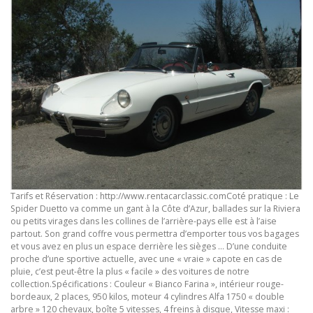
Tarifs et Réservation : http://www.rentacarclassic.comCoté pratique : Le
Spider Duetto va comme un gant à la Côte d’Azur, ballades sur la Riviera
ou petits virages dans les collines de l’arrière-pays elle est à l’aise
partout. Son grand coffre vous permettra d’emporter tous vos bagages
et vous avez en plus un espace derrière les sièges … D’une conduite
proche d’une sportive actuelle, avec une « vraie » capote en cas de
pluie, c’est peut-être la plus « facile » des voitures de notre
collection.Spécifications : Couleur « Bianco Farina », intérieur rouge-
bordeaux, 2 places, 950 kilos, moteur 4 cylindres Alfa 1750 « double
arbre » 120 chevaux, boîte 5 vitesses, 4 freins à disque, Vitesse maxi :