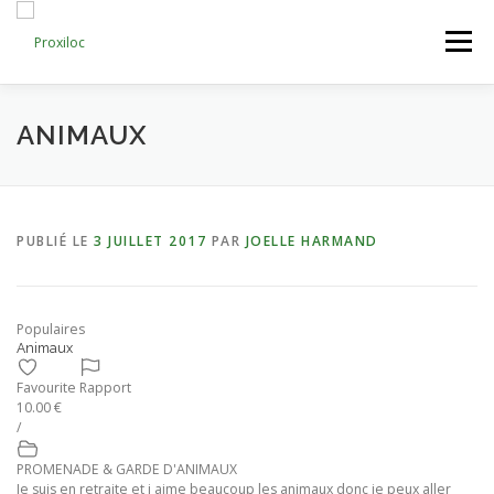
Aller
au
Menu
contenu
CATEGORIES
AJOUTER UNE ANNONCE
ANIMAUX
MON COMPTE
PUBLIÉ LE
3 JUILLET 2017
PAR
JOELLE HARMAND
Populaires
Animaux
Favourite
Rapport
10.00 €
/
PROMENADE & GARDE D'ANIMAUX
Je suis en retraite et j aime beaucoup les animaux donc je peux aller