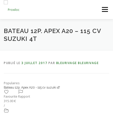
Aller
au
Menu
contenu
CATEGORIES
AJOUTER UNE ANNONCE
BATEAU 12P. APEX A20 – 115 CV
SUZUKI 4T
MON COMPTE
PUBLIÉ LE
3 JUILLET 2017
PAR
BLEURIVAGE BLEURIVAGE
Populaires
Bateau 12p. Apex A20 - 115 cv suzuki 4T
Favourite
Rapport
315.00 €
/