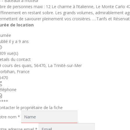
 - - Bateaux à moteur
bre de personnes maxi : 12 Le charme à l’italienne, Le Monte Carlo 47
affinnement en restant sobre. Les grands volumes, admirablement age
ermettent de savourer pleinement vos croisières. ….Tarifs et Réservat
urée de location
ournée
blié il y a 9 ans
309 vue(s)
etails du contact
9 cours des quais, 56470, La Trinité-sur-Mer
orbihan
,
France
6470
éléphone
****
ontacter le propriétaire de la fiche
otre nom
*
otre adresse email
*