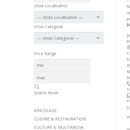
-
choix Localisation
N
r
p
D
choix Categorie
J
Pu
1
Price Range
D
3
M
5
T
Search
Reset
*
C
BRICOLAGE
V
CUISINE & RESTAURATION
CULTURE & MULTIMEDIA
V