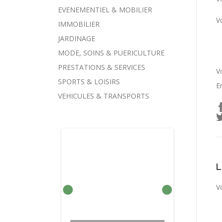
EVENEMENTIEL & MOBILIER
V
IMMOBILIER
JARDINAGE
MODE, SOINS & PUERICULTURE
PRESTATIONS & SERVICES
V
SPORTS & LOISIRS
E
VEHICULES & TRANSPORTS
V
BARRES DE TOIT À FIXER
BARRE DE TOIT
VOITURE MONOSPACE
COMPRESSEUR DE
ADAPTABLE SUR
SUR BARRES
CHARGEUR