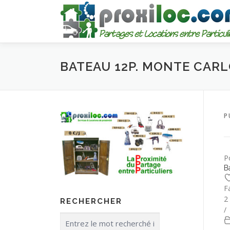
Aller
au
contenu
BATEAU 12P. MONTE CARLO 
P
P
B
F
2
RECHERCHER
/