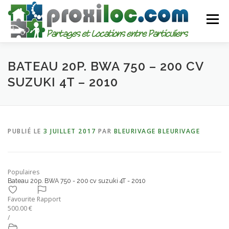
Aller
au
Menu
contenu
CATEGORIES
AJOUTER UNE ANNONCE
BATEAU 20P. BWA 750 – 200 CV
SUZUKI 4T – 2010
MON COMPTE
PUBLIÉ LE
3 JUILLET 2017
PAR
BLEURIVAGE BLEURIVAGE
Populaires
Bateau 20p. BWA 750 - 200 cv suzuki 4T - 2010
Favourite
Rapport
500.00 €
/