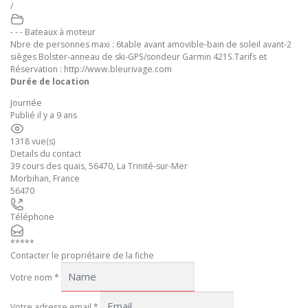
/
- - - Bateaux à moteur
Nbre de personnes maxi : 6table avant amovible-bain de soleil avant-2
sièges Bolster-anneau de ski-GPS/sondeur Garmin 421S.Tarifs et
Réservation : http://www.bleurivage.com
Durée de location
Journée
Publié il y a 9 ans
1318 vue(s)
Details du contact
39 cours des quais, 56470, La Trinité-sur-Mer
Morbihan
,
France
56470
Téléphone
*****
Contacter le propriétaire de la fiche
Votre nom
*
Votre adresse email
*