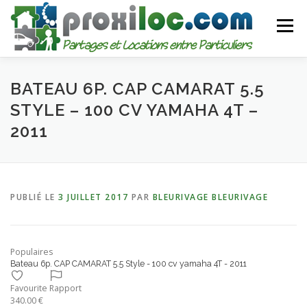
Aller
au
Menu
contenu
CATEGORIES
AJOUTER UNE ANNONCE
BATEAU 6P. CAP CAMARAT 5.5
STYLE – 100 CV YAMAHA 4T –
2011
MON COMPTE
PUBLIÉ LE
3 JUILLET 2017
PAR
BLEURIVAGE BLEURIVAGE
Populaires
Bateau 6p. CAP CAMARAT 5.5 Style - 100 cv yamaha 4T - 2011
Favourite
Rapport
340.00 €