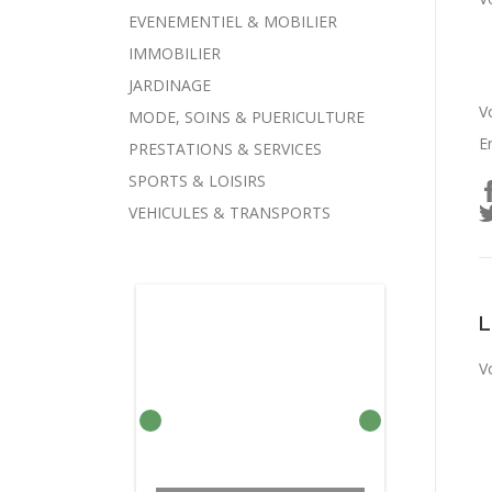
EVENEMENTIEL & MOBILIER
IMMOBILIER
JARDINAGE
V
MODE, SOINS & PUERICULTURE
E
PRESTATIONS & SERVICES
SPORTS & LOISIRS
VEHICULES & TRANSPORTS
V
BARRES DE TOIT À FIXER
BARRE DE TOIT
VOITURE MONOSPACE
COMPRESSEUR DE
ADAPTABLE SUR
SUR BARRES
CHARGEUR