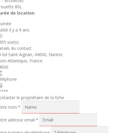
 - - Brouettes
rouette 80L
urée de location
ournée
blié il y a 9 ans
365 vue(s)
etails du contact
9 bd Saint Aignan, 44000, Nantes
oire-Atlantique
,
France
4000
éléphone
****
ontacter le propriétaire de la fiche
otre nom
*
otre adresse email
*
otre numéro de téléphone