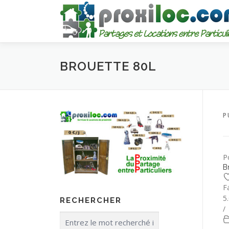
Aller
au
contenu
BROUETTE 80L
P
P
B
F
5
RECHERCHER
/