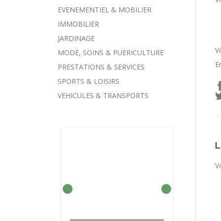
EVENEMENTIEL & MOBILIER
IMMOBILIER
JARDINAGE
V
MODE, SOINS & PUERICULTURE
E
PRESTATIONS & SERVICES
SPORTS & LOISIRS
VEHICULES & TRANSPORTS
V
BARRES DE TOIT À FIXER
BARRE DE TOIT
VOITURE MONOSPACE
COMPRESSEUR DE
ADAPTABLE SUR
SUR BARRES
CHARGEUR