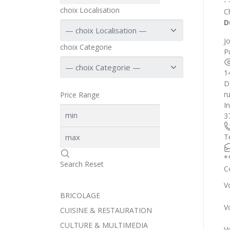
-
choix Localisation
C
D
J
choix Categorie
Pu
1
D
r
Price Range
I
3
T
*
Search
Reset
C
V
BRICOLAGE
V
CUISINE & RESTAURATION
CULTURE & MULTIMEDIA
V