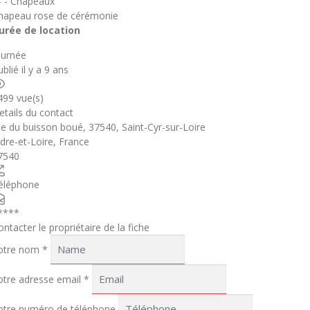
 - - Chapeaux
hapeau rose de cérémonie
urée de location
ournée
blié il y a 9 ans
499 vue(s)
etails du contact
ue du buisson boué, 37540, Saint-Cyr-sur-Loire
ndre-et-Loire
,
France
7540
éléphone
****
ontacter le propriétaire de la fiche
otre nom
*
otre adresse email
*
otre numéro de téléphone