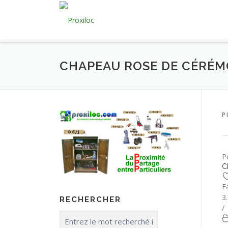
Aller
au
contenu
CHAPEAU ROSE DE CÉRÉM
P
P
C
F
3
RECHERCHER
/