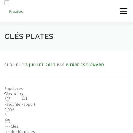
Aller
au
Menu
contenu
CATEGORIES
AJOUTER UNE ANNONCE
CLÉS PLATES
MON COMPTE
PUBLIÉ LE
3 JUILLET 2017
PAR
PIERRE ESTIGNARD
Populaires
Clés plates
Favourite
Rapport
2.00 €
/
- - - Clés
Lot de clés plates