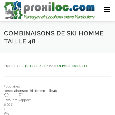
Aller
au
Menu
contenu
CATEGORIES
AJOUTER UNE ANNONCE
COMBINAISONS DE SKI HOMME
TAILLE 48
MON COMPTE
PUBLIÉ LE
3 JUILLET 2017
PAR
OLIVIER BARATTE
Populaires
combinaisons de ski Homme taille 48
Favourite
Rapport
6.00 €
/