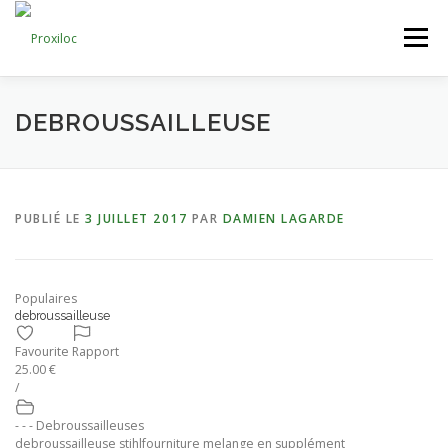
Aller
au
Menu
contenu
CATEGORIES
AJOUTER UNE ANNONCE
DEBROUSSAILLEUSE
MON COMPTE
PUBLIÉ LE
3 JUILLET 2017
PAR
DAMIEN LAGARDE
Populaires
debroussailleuse
Favourite
Rapport
25.00 €
/
- - - Debroussailleuses
debroussailleuse stihlfourniture melange en supplément