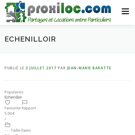
Aller
au
Menu
contenu
CATEGORIES
AJOUTER UNE ANNONCE
ECHENILLOIR
MON COMPTE
PUBLIÉ LE
3 JUILLET 2017
PAR
JEAN-MARIE BARATTE
Populaires
Echenilloir
Favourite
Rapport
5.00 €
/
- - - Taille-haies