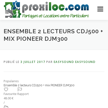
Aller
au
Menu
contenu
CATEGORIES
AJOUTER UNE ANNONCE
ENSEMBLE 2 LECTEURS CDJ500 +
MIX PIONEER DJM300
MON COMPTE
PUBLIÉ LE
3 JUILLET 2017
PAR
EASYSOUND EASYSOUND
Populaires
Ensemble 2 lecteurs CDJ500 + mix PIONEER DJM300
Favourite
Rapport
48.00 €
/