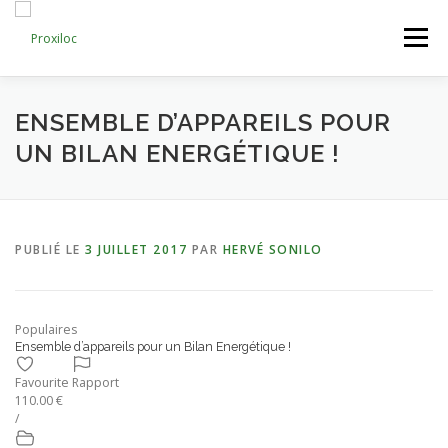
Aller
au
Menu
contenu
CATEGORIES
AJOUTER UNE ANNONCE
ENSEMBLE D’APPAREILS POUR
UN BILAN ENERGÉTIQUE !
MON COMPTE
PUBLIÉ LE
3 JUILLET 2017
PAR
HERVÉ SONILO
Populaires
Ensemble d’appareils pour un Bilan Energétique !
Favourite
Rapport
110.00 €
/