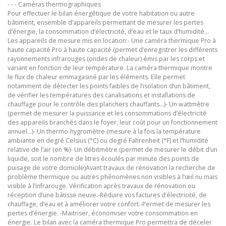
- - - Caméras thermographiques
Pour effectuer le bilan énergétique de votre habitation ou autre
bâtiment, ensemble d’appareils permettant de mesurer les pertes
d’énergie, la consommation d’électricité, d’eau et le taux d’humidité…
Les appareils de mesure mis en location:- Une caméra thermique Pro à
haute capacité Pro à haute capacité (permet d’enregistrer les différents
rayonnements infrarouges (ondes de chaleur) émis par les corps et
variant en fonction de leur température. La caméra thermique montre
le flux de chaleur emmagasiné par les éléments. Elle permet
notamment de détecter les points faibles de l’isolation d’un bâtiment,
de vérifier les températures des canalisations et installations de
chauffage pour le contrôle des planchers chauffants…)- Un wattmètre
(permet de mesurer la puissance et les consommations d’électricité
des appareils branchés dans le foyer, leur coût pour un fonctionnement
annuel…)- Un thermo-hygromètre (mesure à la fois la température
ambiante en degré Celsius (°C) ou degré Fahrenheit (°F) et l’humidité
relative de l’air (en %)- Un débitmètre (permet de mesurer le débit d’un
liquide, soit le nombre de litres écoulés par minute des points de
puisage de votre domicile)Avant travaux de rénovation la recherche de
problème thermique ou autres phénomènes non visibles à l’œil nu mais
visible à l’infrarouge. Vérification après travaux de rénovation ou
réception d’une bâtisse neuve.-Réduire vos factures d’électricité, de
chauffage, d’eau et à améliorer votre confort.-Permet de mesurer les
pertes d’énergie. -Maitriser, économiser votre consommation en
énergie. Le bilan avec la caméra thermique Pro permettra de déceler