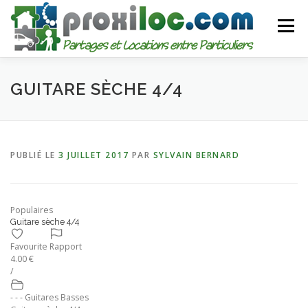
Aller
au
Menu
contenu
CATEGORIES
AJOUTER UNE ANNONCE
GUITARE SÈCHE 4/4
MON COMPTE
PUBLIÉ LE
3 JUILLET 2017
PAR
SYLVAIN BERNARD
Populaires
Guitare sèche 4/4
Favourite
Rapport
4.00 €
/
- - - Guitares Basses