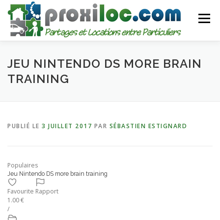
Aller
au
Menu
contenu
CATEGORIES
AJOUTER UNE ANNONCE
JEU NINTENDO DS MORE BRAIN
TRAINING
MON COMPTE
PUBLIÉ LE
3 JUILLET 2017
PAR
SÉBASTIEN ESTIGNARD
Populaires
Jeu Nintendo DS more brain training
Favourite
Rapport
1.00 €
/