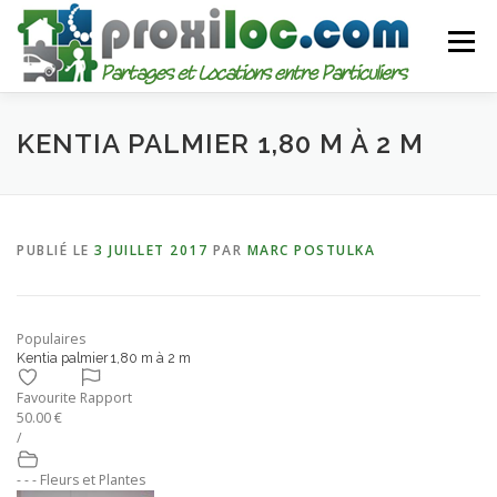
Aller
au
Menu
contenu
CATEGORIES
AJOUTER UNE ANNONCE
KENTIA PALMIER 1,80 M À 2 M
MON COMPTE
PUBLIÉ LE
3 JUILLET 2017
PAR
MARC POSTULKA
Populaires
Kentia palmier 1,80 m à 2 m
Favourite
Rapport
50.00 €
/
- - - Fleurs et Plantes