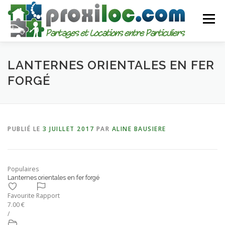
Aller
au
Menu
contenu
CATEGORIES
AJOUTER UNE ANNONCE
LANTERNES ORIENTALES EN FER
FORGÉ
MON COMPTE
PUBLIÉ LE
3 JUILLET 2017
PAR
ALINE BAUSIERE
Populaires
Lanternes orientales en fer forgé
Favourite
Rapport
7.00 €
/