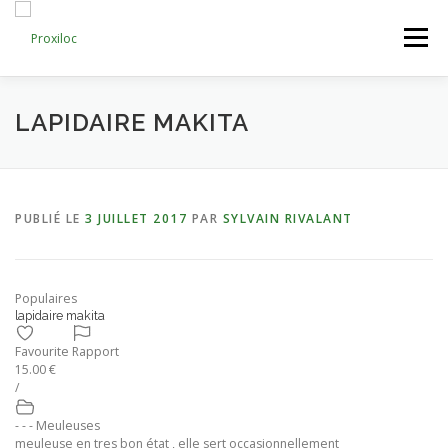
Aller
au
Menu
contenu
CATEGORIES
AJOUTER UNE ANNONCE
LAPIDAIRE MAKITA
MON COMPTE
PUBLIÉ LE
3 JUILLET 2017
PAR
SYLVAIN RIVALANT
Populaires
lapidaire makita
Favourite
Rapport
15.00 €
/
- - - Meuleuses
meuleuse en tres bon état , elle sert occasionnellement